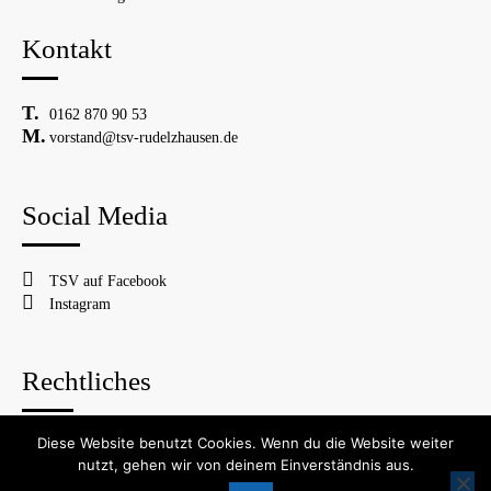
Kontakt
0162 870 90 53
vorstand@tsv-rudelzhausen.de
Social Media
TSV auf Facebook
Instagram
Rechtliches
Diese Website benutzt Cookies. Wenn du die Website weiter
© 2026 TSV Rudelzhausen
nutzt, gehen wir von deinem Einverständnis aus.
Impressum