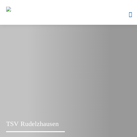
Skip
to
content
TSV Rudelzhausen