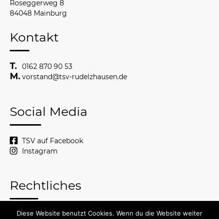
Roseggerweg 8
84048 Mainburg
Kontakt
0162 870 90 53
vorstand@tsv-rudelzhausen.de
Social Media
TSV auf Facebook
Instagram
Rechtliches
Diese Website benutzt Cookies. Wenn du die Website weiter
© 2026 TSV Rudelzhausen