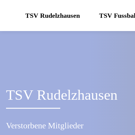
Skip
to
TSV Rudelzhausen
TSV Fussbal
content
TSV Rudelzhausen
Verstorbene Mitglieder