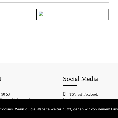
t
Social Media
 90 53
TSV auf Facebook
@tsv-rudelzhausen.de
Instagram
Cookies. Wenn du die Website weiter nutzt, gehen wir von deinem Einv