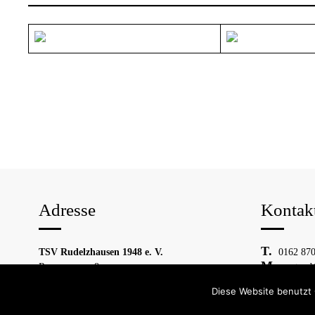
Adresse
Kontak
TSV Rudelzhausen 1948 e. V.
0162 870
Roseggerweg 8
vorstand
84048 Mainburg
Diese Website benutzt 