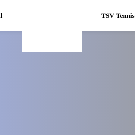
l
Logo
TSV Tennis