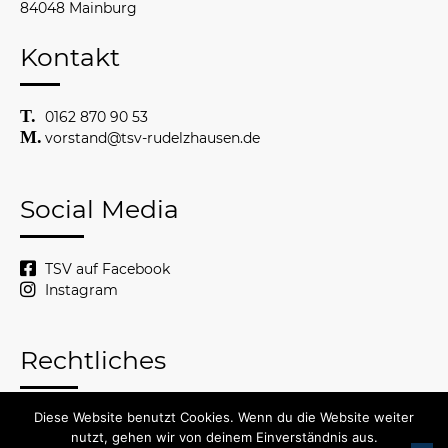
84048 Mainburg
Kontakt
0162 870 90 53
vorstand@tsv-rudelzhausen.de
Social Media
TSV auf Facebook
Instagram
Rechtliches
Diese Website benutzt Cookies. Wenn du die Website weiter
© 2026 TSV Rudelzhausen
nutzt, gehen wir von deinem Einverständnis aus.
Impressum