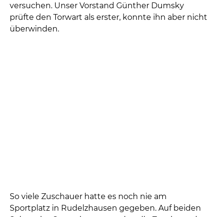
Benefizfußballspiel
Das Küchenstudio Münsterer organisierte zum
Firmenjubiläum ein Benefizfußballspiel gegen
eine Prominentenfußballmannschaft. Es spielten
namhafte ehemalige Fußballer aus der 1. und 2.
Bundesliga unter der Leitung von Trainer Karsten
Wettberg.
Gespielt wurde auf dem Sportplatz in
Rudelzhausen, anschließend waren alle ins
Volksfest Rudelzhausen eingeladen. Jeder der
wollte konnte sich dort von den Ex-
Bundesligafußballern ein Autogramm geben
lassen.
Jeder der wollte konnte sich in der Halbzeitpause
gegen eine Spende als Elfmeterschütze
versuchen. Unser Vorstand Günther Dumsky