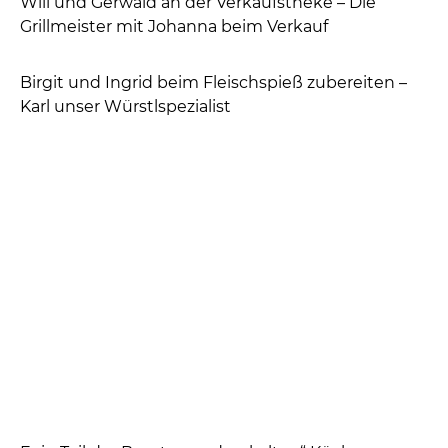
Helfer 2005
Sehr viele freiwillige Helfer sind erforderlich, damit
die vier Volksfesttage gut über die Bühne gehen
und jeder Besucher seine Volksfestschmankerl
und eine frische Maß Festbier oder – wenn es sein
muss – auch seine Maß alkoholfreies Bier
bekommt.
Hier einige Fotos vom Zelt und vonn einigen
Helfern. Alle Helfer konnten nicht fotografiert
werden. Es helfen wirklich sehr viele mit !
Das noch fast leere Zelt und die Schänke am
Vatertagmorgen
In der „kalten“ und auch der „warmen“ Küche
laufen die ersten Vorbereitungen für Mittag an