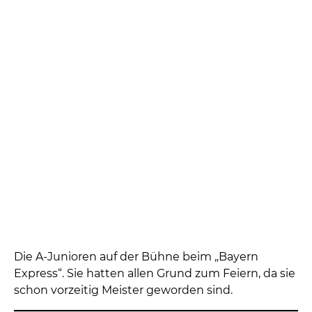
Kirsten, Anke, Inge und Sonja
Volksfestreferent Lorenz Heigl hilft an der Schänke
aus
die Schloßberg Musikanten aus Tegernbach