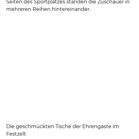
prüfte den Torwart als erster, konnte ihn aber nicht
überwinden.
So viele Zuschauer hatte es noch nie am
Sportplatz in Rudelzhausen gegeben. Auf beiden
Seiten des Sportplatzes standen die Zuschauer in