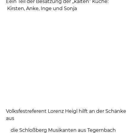
Unsere beiden „Haupt“-Schankkellner in Aktion
Christl in der „kalten“ Küche – Maria und Will beim
Saubermachen – Pause beim Krugwaschen
Alois und Peter im Festbüro
Unsere Grillmeister: Gerwald und Anderl – Helga,
Will und Gerwald an der Verkaufstheke – Die
Grillmeister mit Johanna beim Verkauf
Birgit und Ingrid beim Fleischspieß zubereiten –
Karl unser Würstlspezialist
Eein Teil der Besatzung der „kalten“ Küche: