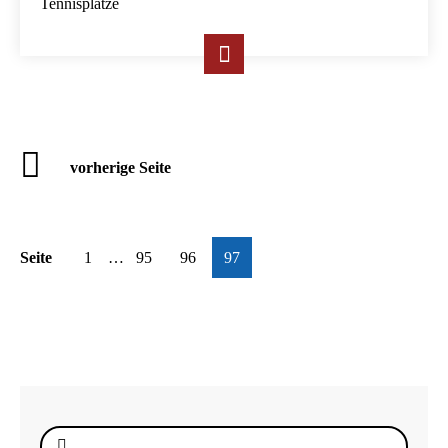
Tennisplätze
vorherige Seite
Seite
1
…
95
96
97
Suche