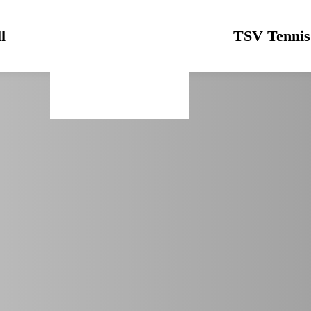
l
Logo
TSV Tennis