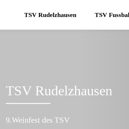
Skip
to
TSV Rudelzhausen
TSV Fussbal
content
TSV Rudelzhausen
9.Weinfest des TSV