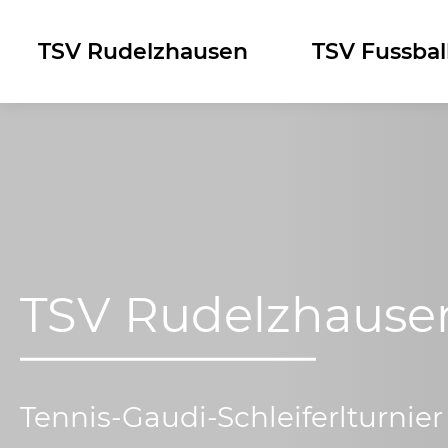
Skip
to
TSV Rudelzhausen
TSV Fussbal
content
TSV Rudelzhause
Tennis-Gaudi-Schleiferlturnier