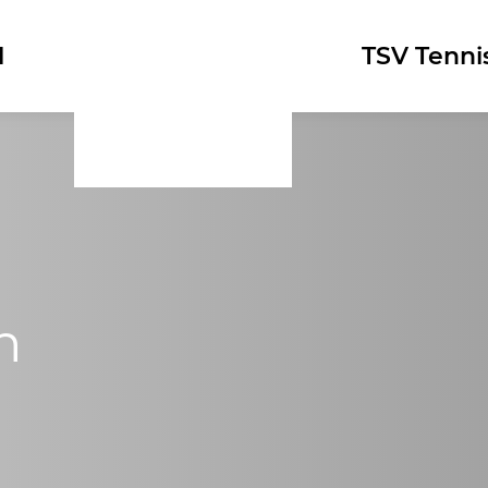
l
Logo
TSV Tenni
n