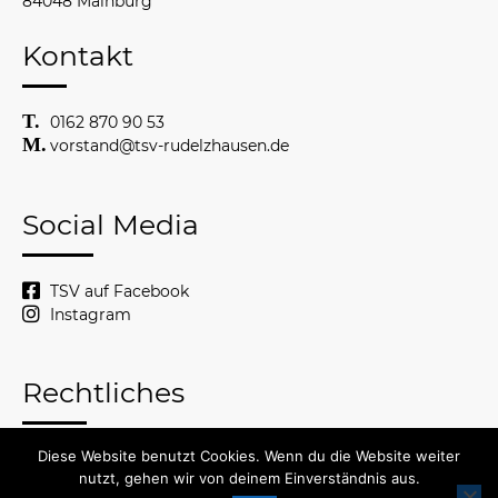
84048 Mainburg
Kontakt
0162 870 90 53
vorstand@tsv-rudelzhausen.de
Social Media
TSV auf Facebook
Instagram
Rechtliches
Diese Website benutzt Cookies. Wenn du die Website weiter
© 2026 TSV Rudelzhausen
nutzt, gehen wir von deinem Einverständnis aus.
Impressum