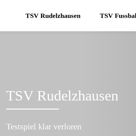
Skip
to
TSV Rudelzhausen
TSV Fussbal
content
TSV Rudelzhausen
Testspiel klar verloren