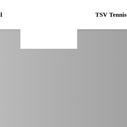
l
Logo
TSV Tennis