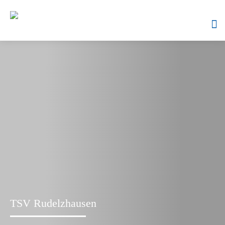
Skip
to
content
TSV Rudelzhausen