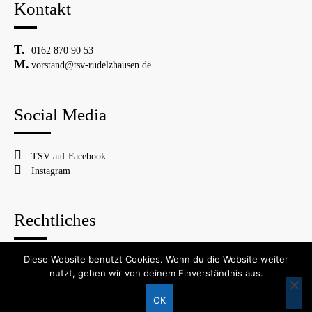
Kontakt
0162 870 90 53
vorstand@tsv-rudelzhausen.de
Social Media
TSV auf Facebook
Instagram
Rechtliches
Diese Website benutzt Cookies. Wenn du die Website weiter
© 2026 TSV Rudelzhausen
nutzt, gehen wir von deinem Einverständnis aus.
Impressum
Datenschutzerklärung
OK