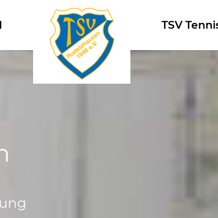
l
Logo
TSV Tenni
n
tung