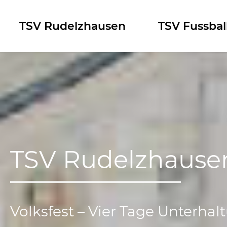
Skip
to
TSV Rudelzhausen
TSV Fussbal
content
TSV Rudelzhause
Volksfest – Vier Tage Unterhal