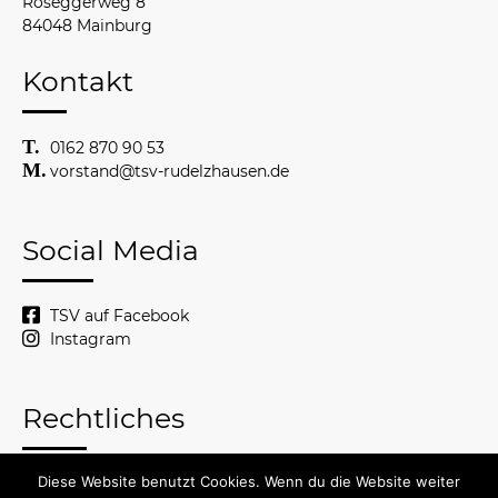
Roseggerweg 8
84048 Mainburg
Kontakt
0162 870 90 53
vorstand@tsv-rudelzhausen.de
Social Media
TSV auf Facebook
Instagram
Rechtliches
Diese Website benutzt Cookies. Wenn du die Website weiter
© 2026 TSV Rudelzhausen