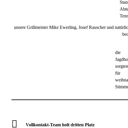
Stan
Abte
Tenn
unsere Grillmeister Mike Ewerling, Josef Rauscher und natürl
bed
die
Jagdho
sorgten
für
weihna
Stimm
Vollkontakt-Team holt dritten Platz