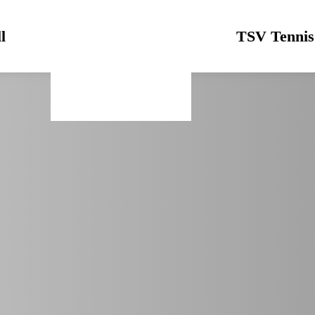
l
Logo
TSV Tennis