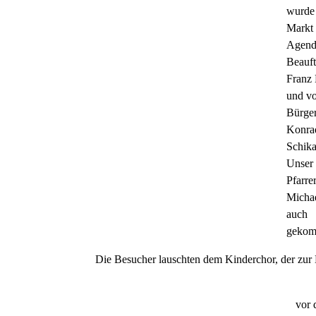
wurde
Markt
Agend
Beauft
Franz 
und v
Bürger
Konra
Schika
Unser
Pfarre
Micha
auch
gekom
Die Besucher lauschten dem Kinderchor, der zur 
vor