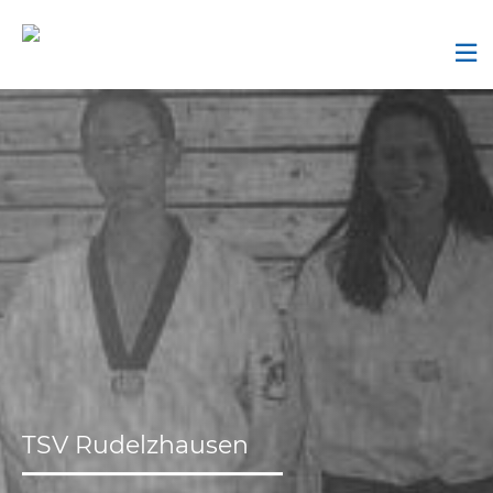
Skip
to
content
ntermenü
nzeigen
ntermenü
nzeigen
ntermenü
nzeigen
ntermenü
nzeigen
TSV Rudelzhausen