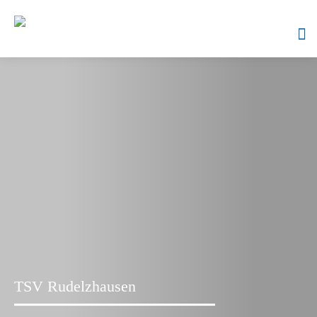
Skip
to
content
TSV Rudelzhausen