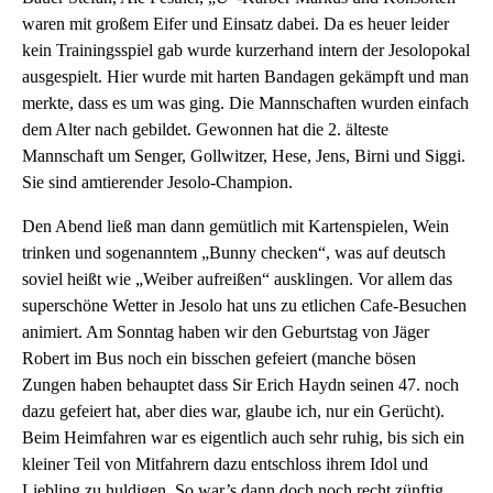
waren mit großem Eifer und Einsatz dabei. Da es heuer leider
kein Trainingsspiel gab wurde kurzerhand intern der Jesolopokal
ausgespielt. Hier wurde mit harten Bandagen gekämpft und man
merkte, dass es um was ging. Die Mannschaften wurden einfach
dem Alter nach gebildet. Gewonnen hat die 2. älteste
Mannschaft um Senger, Gollwitzer, Hese, Jens, Birni und Siggi.
Sie sind amtierender Jesolo-Champion.
Den Abend ließ man dann gemütlich mit Kartenspielen, Wein
trinken und sogenanntem „Bunny checken“, was auf deutsch
soviel heißt wie „Weiber aufreißen“ ausklingen. Vor allem das
superschöne Wetter in Jesolo hat uns zu etlichen Cafe-Besuchen
animiert. Am Sonntag haben wir den Geburtstag von Jäger
Robert im Bus noch ein bisschen gefeiert (manche bösen
Zungen haben behauptet dass Sir Erich Haydn seinen 47. noch
dazu gefeiert hat, aber dies war, glaube ich, nur ein Gerücht).
Beim Heimfahren war es eigentlich auch sehr ruhig, bis sich ein
kleiner Teil von Mitfahrern dazu entschloss ihrem Idol und
Liebling zu huldigen. So war’s dann doch noch recht zünftig.