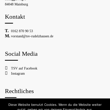
84048 Mainburg
Kontakt
0162 870 90 53
vorstand@tsv-rudelzhausen.de
Social Media
TSV auf Facebook
Instagram
Rechtliches
Diese Website benutzt Cookies. Wenn du die Website weiter
© 2026 TSV Rudelzhausen
nutzt, gehen wir von deinem Einverständnis aus.