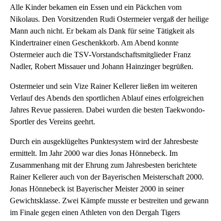
Alle Kinder bekamen ein Essen und ein Päckchen vom
Nikolaus. Den Vorsitzenden Rudi Ostermeier vergaß der heilige
Mann auch nicht. Er be­kam als Dank für seine Tätigkeit als
Kindertrainer einen Geschenkkorb. Am Abend konnte
Ostermeier auch die TSV-Vorstandschaftsmitglieder Franz
Nadler, Robert Missauer und Johann Hainzinger begrüßen.
Ostermeier und sein Vize Rainer Kellerer ließen im weiteren
Verlauf des Abends den sportlichen Ablauf eines erfolgreichen
Jahres Revue pas­sieren. Dabei wurden die besten Taekwondo-
Sportler des Vereins ge­ehrt.
Durch ein ausgeklügeltes Punktesystem wird der Jahresbeste
ermit­telt. Im Jahr 2000 war dies Jonas Hönnebeck. Im
Zusammenhang mit der Ehrung zum Jahresbesten berich­tete
Rainer Kellerer auch von der Bayerischen Meisterschaft 2000.
Jo­nas Hönnebeck ist Bayerischer Mei­ster 2000 in seiner
Gewichtsklasse. Zwei Kämpfe musste er bestreiten und gewann
im Finale gegen einen Athleten von den Dergah Tigers