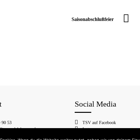
Saisonabschlußfeier
t
Social Media
 90 53
TSV auf Facebook
@tsv-rudelzhausen.de
Instagram
Cookies. Wenn du die Website weiter nutzt, gehen wir von deinem Einv