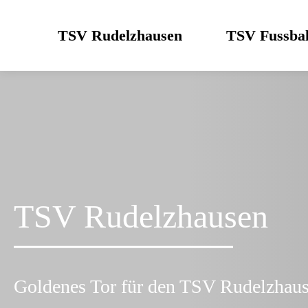
Skip
to
TSV Rudelzhausen
TSV Fussbal
content
TSV Rudelzhausen
Goldenes Tor für den TSV Rudelzhau