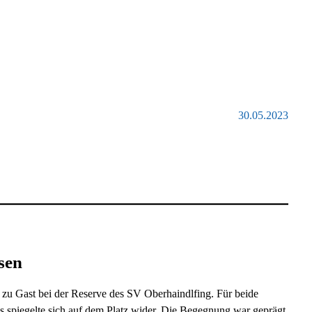
30.05.2023
sen
 zu Gast bei der Reserve des SV Oberhaindlfing. Für beide
as spiegelte sich auf dem Platz wider. Die Begegnung war geprägt