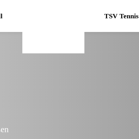
l
Logo
TSV Tennis
sen