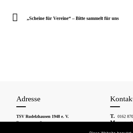
„Scheine für Vereine“ – Bitte sammelt für uns
Adresse
Kontak
TSV Rudelzhausen 1948 e. V.
0162 870
Roseggerweg 8
vorstand
84048 Mainburg
Diese Website benutzt 