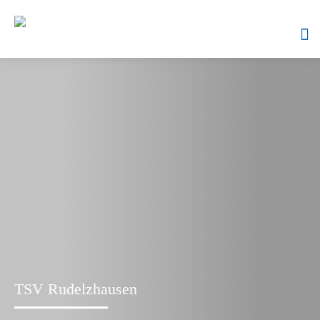
Skip
to
content
TSV Rudelzhausen