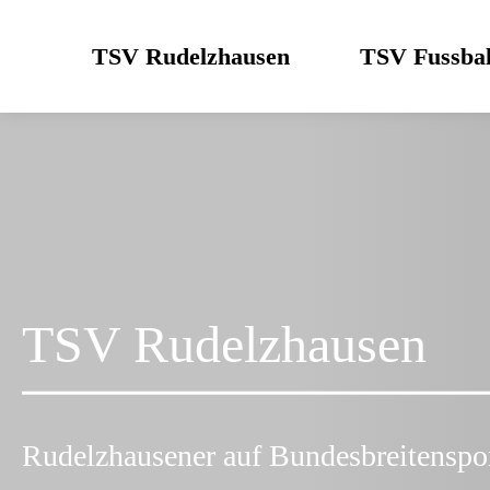
Skip
to
TSV Rudelzhausen
TSV Fussbal
content
TSV Rudelzhausen
Rudelzhausener auf Bundesbreitenspo