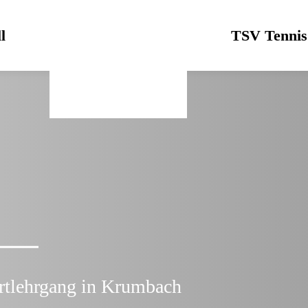
l
Logo
TSV Tennis
rtlehrgang in Krumbach