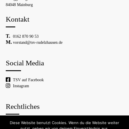
84048 Mainburg
Kontakt
0162 870 90 53
vorstand@tsv-rudelzhausen.de
Social Media
TSV auf Facebook
Instagram
Rechtliches
Diese Website benutzt Cookies. Wenn du die Website weiter
© 2026 TSV Rudelzhausen
nutzt, gehen wir von deinem Einverständnis aus.