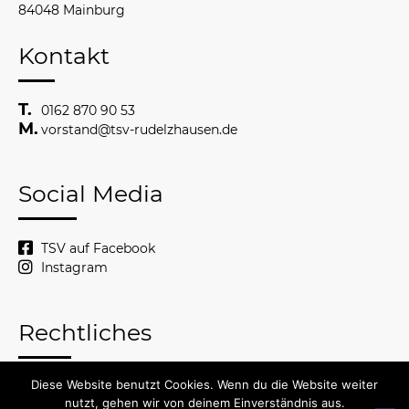
84048 Mainburg
Kontakt
0162 870 90 53
vorstand@tsv-rudelzhausen.de
Social Media
TSV auf Facebook
Instagram
Rechtliches
Diese Website benutzt Cookies. Wenn du die Website weiter
© 2026 TSV Rudelzhausen
nutzt, gehen wir von deinem Einverständnis aus.
Impressum