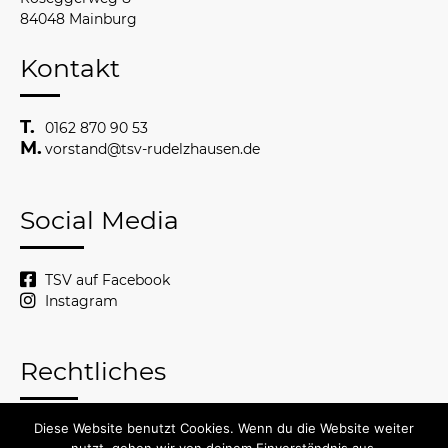
84048 Mainburg
Kontakt
0162 870 90 53
vorstand@tsv-rudelzhausen.de
Social Media
TSV auf Facebook
Instagram
Rechtliches
Diese Website benutzt Cookies. Wenn du die Website weiter
© 2026 TSV Rudelzhausen