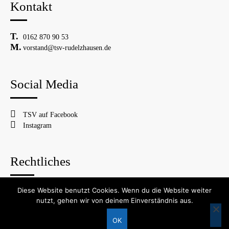
Kontakt
0162 870 90 53
vorstand@tsv-rudelzhausen.de
Social Media
TSV auf Facebook
Instagram
Rechtliches
Diese Website benutzt Cookies. Wenn du die Website weiter
© 2026 TSV Rudelzhausen
nutzt, gehen wir von deinem Einverständnis aus.
Impressum
Datenschutzerklärung
OK