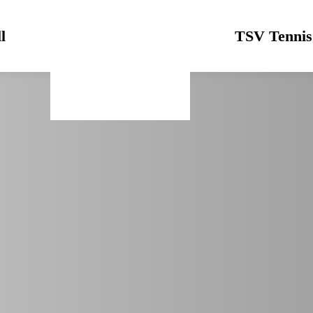
l
Logo
TSV Tennis