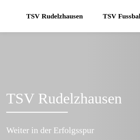
Skip
to
TSV Rudelzhausen
TSV Fussbal
content
TSV Rudelzhausen
Weiter in der Erfolgsspur