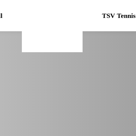
l
Logo
TSV Tennis