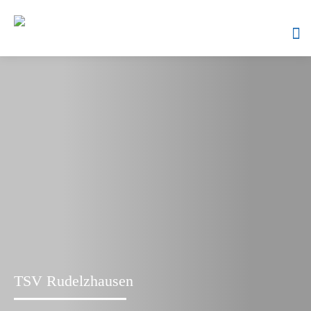
Skip
to
content
TSV Rudelzhausen