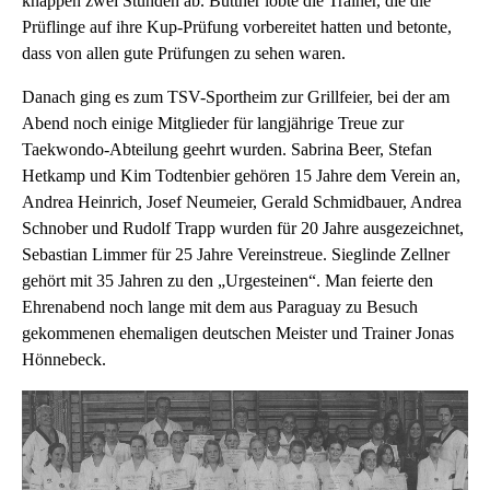
knappen zwei Stunden ab. Büttner lobte die Trainer, die die
Prüflinge auf ihre Kup-Prüfung vorbereitet hatten und betonte,
dass von allen gute Prüfungen zu sehen waren.
Danach ging es zum TSV-Sportheim zur Grillfeier, bei der am
Abend noch einige Mitglieder für langjährige Treue zur
Taekwondo-Abteilung geehrt wurden. Sabrina Beer, Stefan
Hetkamp und Kim Todtenbier gehören 15 Jahre dem Verein an,
Andrea Heinrich, Josef Neumeier, Gerald Schmidbauer, Andrea
Schnober und Rudolf Trapp wurden für 20 Jahre ausgezeichnet,
Sebastian Limmer für 25 Jahre Vereinstreue. Sieglinde Zellner
gehört mit 35 Jahren zu den „Urgesteinen“. Man feierte den
Ehrenabend noch lange mit dem aus Paraguay zu Besuch
gekommenen ehemaligen deutschen Meister und Trainer Jonas
Hönnebeck.