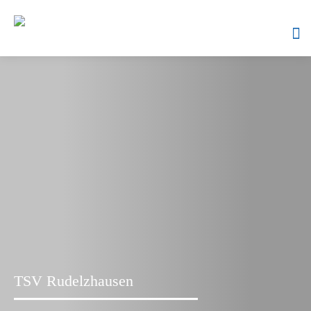
Skip
to
content
TSV Rudelzhausen