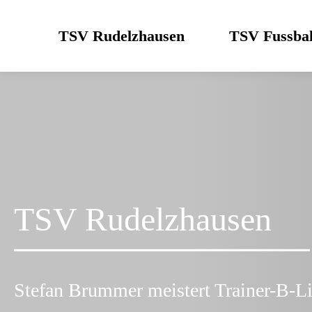
Skip
to
TSV Rudelzhausen
TSV Fussbal
content
TSV Rudelzhausen
Stefan Brummer meistert Trainer-B-Li