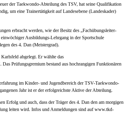
reuer der Taekwondo-Abteilung des TSV, hat seine Qualifikation
endig, um eine Trainertätigkeit auf Landesebene (Landeskader)
ngen erbracht werden, wie der Besitz des „Fachübungsleiter-
n einwöchiger Ausbildungs-Lehrgang in der Sportschule
gen des 4. Dan (Meistergrad).
Karlsfeld abgelegt. Er wählte das
. Das Prüfungsgremium bestand aus hochrangigen Funktionären
nererfahrung im Kinder- und Jugendbereich der TSV-Taekwondo-
ngenen Jahr ist er der erfolgreichste Aktive der Abteilung.
sen Erfolg und auch, dass der Träger des 4. Dan den am morgigen
ung leiten wird. Infos und Anmeldungen sind auf www.tkd-