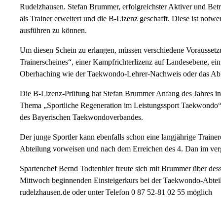
Rudelzhausen. Stefan Brummer, erfolgreichster Aktiver und Bet
als Trainer erweitert und die B-Lizenz geschafft. Diese ist notw
ausführen zu können.
Um diesen Schein zu erlangen, müssen verschiedene Voraussetzu
Trainerscheines“, einer Kampfrichterlizenz auf Landesebene, ei
Oberhaching wie der Taekwondo-Lehrer-Nachweis oder das Able
Die B-Lizenz-Prüfung hat Stefan Brummer Anfang des Jahres in 
Thema „Sportliche Regeneration im Leistungssport Taekwondo“
des Bayerischen Taekwondoverbandes.
Der junge Sportler kann ebenfalls schon eine langjährige Trai
Abteilung vorweisen und nach dem Erreichen des 4. Dan im verga
Spartenchef Bernd Todtenbier freute sich mit Brummer über des
Mittwoch beginnenden Einsteigerkurs bei der Taekwondo-Abteil
rudelzhausen.de oder unter Telefon 0 87 52-81 02 55 möglich