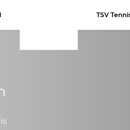
l
Logo
TSV Tenni
n
is