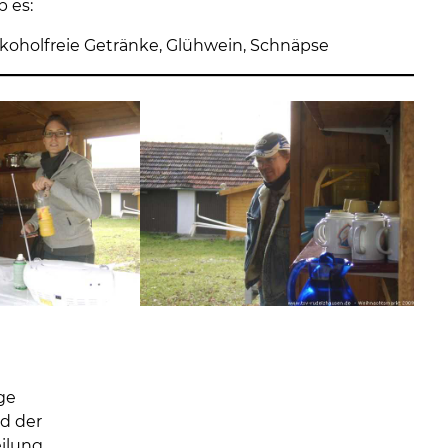
 es:
lkoholfreie Getränke, Glühwein, Schnäpse
ige
d der
ilung