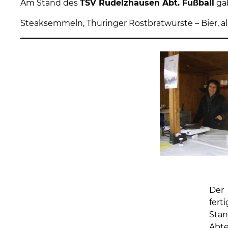
Am Stand des
TSV Rudelzhausen Abt. Fußball
gab
Steaksemmeln, Thüringer Rostbratwürste – Bier, a
Der
fert
Stan
Abte