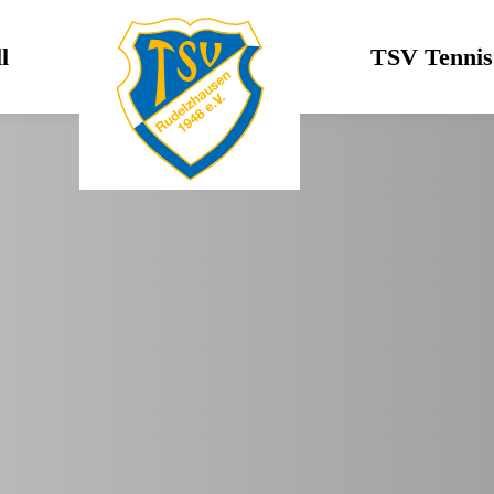
l
Logo
TSV Tennis