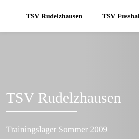
Skip
to
TSV Rudelzhausen
TSV Fussbal
content
TSV Rudelzhausen
Trainingslager Sommer 2009