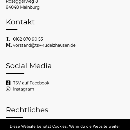
Roseggerweg 8
84048 Mainburg
Kontakt
0162 870 90 53
vorstand@tsv-rudelzhausen.de
Social Media
TSV auf Facebook
Instagram
Rechtliches
Diese Website benutzt Cookies. Wenn du die Website weiter
© 2026 TSV Rudelzhausen