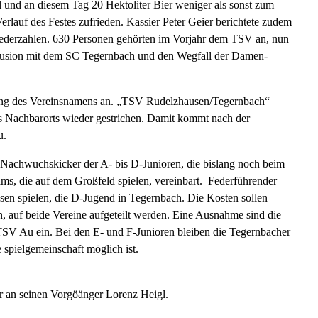
el und an diesem Tag 20 Hektoliter Bier weniger als sonst zum
rlauf des Festes zufrieden. Kassier Peter Geier berichtete zudem
iederzahlen. 630 Personen gehörten im Vorjahr dem TSV an, nun
l-Fusion mit dem SC Tegernbach und den Wegfall der Damen-
ung des Vereinsnamens an. „TSV Rudelzhausen/Tegernbach“
es Nachbarorts wieder gestrichen. Damit kommt nach der
u.
Nachwuchskicker der A- bis D-Junioren, die bislang noch beim
ms, die auf dem Großfeld spielen, vereinbart. Federführender
sen spielen, die D-Jugend in Tegernbach. Die Kosten sollen
, auf beide Vereine aufgeteilt werden. Eine Ausnahme sind die
TSV Au ein. Bei den E- und F-Junioren bleiben die Tegernbacher
 spielgemeinschaft möglich ist.
r an seinen Vorgöänger Lorenz Heigl.