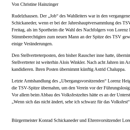
Von Christine Hainzinger
Rudelzhausen. Der „Job“ des Wahlleiters war in den vergangenen
Schickaneder, wenn er bei der Jahreshauptversammlung des TSV
Freitag, als im Sportheim die Wahl des Nachfolgers von Loren
Stimmberechtigten zum neuen Mann an der Spitze des TSV gewä
einige Veränderungen.
Den Stellvertreterposten, den bisher Rauscher inne hatte, übern
Stellvertreter ist weiterhin Alois Winkler. Nach acht Jahren im Am
kandidieren. Ihren Posten übernimmt künftig Astrid Chaluppa.
Letzte Amtshandlung des „Ubergangsvorsitzenden“ Lorenz Heig
die TSV-Spitze übernahm, um den Verein vor der Führungslosigke
Vor allem beim Abbau des Volksfestzeltes hätte es an der Unterstü
„Wenn sich das nicht ändert, sehe ich schwarz für das Volksfest“
Bürgermeister Konrad Schickaneder und Ehrenvorsitzender Lore