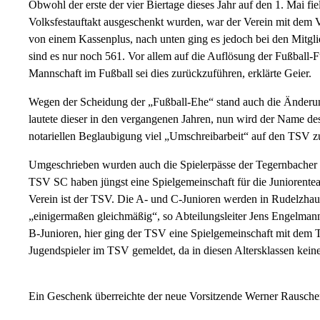
Obwohl der erste der vier Biertage dieses Jahr auf den 1. Mai fi
Volksfestauftakt ausgeschenkt wurden, war der Verein mit dem Ve
von einem Kassenplus, nach unten ging es jedoch bei den Mitgl
sind es nur noch 561. Vor allem auf die Auflösung der Fußbal
Mannschaft im Fußball sei dies zurückzuführen, erklärte Geier.
Wegen der Scheidung der „Fußball-Ehe“ stand auch die Änder
lautete dieser in den vergangenen Jahren, nun wird der Name d
notariellen Beglaubigung viel „Umschreibarbeit“ auf den TSV z
Umgeschrieben wurden auch die Spielerpässe der Tegernbacher 
TSV SC haben jüngst eine Spielgemeinschaft für die Juniorentea
Verein ist der TSV. Die A- und C-Junioren werden in Rudelzhau
„einigermaßen gleichmäßig“, so Abteilungsleiter Jens Engelmann
B-Junioren, hier ging der TSV eine Spielgemeinschaft mit dem 
Jugendspieler im TSV gemeldet, da in diesen Altersklassen keine
Ein Geschenk überreichte der neue Vorsitzende Werner Rausche