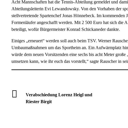
Acht Mannschaften hat die Tennis-Abteilung gemeldet und damit d
Abteilungsleiterin Evi Lewandowsky. Von den Vorhaben der spor
stellvertretende Spartenchef Jonas Hönnebeck. Im kommenden Ja
Formenläufer angeschafft werden. Mit 2 500 Euro hat sich die 
beteiligt, wofür Bürgermeister Konrad Schickaneder dankte.
Einiges „erneuert“ werden soll auch beim TSV. Werner Rausche
Umbaumaßnahmen um das Sportheim an. Ein Aufwärmplatz hinter
würde dem neuen Vorsitzenden eine sechs bis acht Meter große „T
umsetzen kann, wie ihr euch das vorstellt,“ sagte Rauscher in sei
Verabschiedung Lorenz Heigl und
Riester Birgit