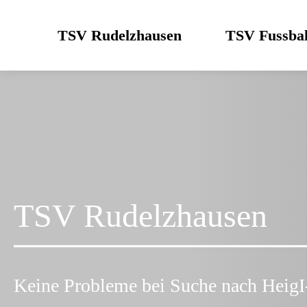
Skip
to
TSV Rudelzhausen
TSV Fussbal
content
TSV Rudelzhausen
Keine Probleme bei Suche nach HeigI