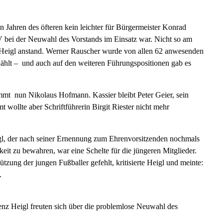
 Jahren des öfteren kein leichter für Bürgermeister Konrad
 bei der Neuwahl des Vorstands im Einsatz war. Nicht so am
z Heigl anstand. Werner Rauscher wurde von allen 62 anwesenden
hlt – und auch auf den weiteren Führungspositionen gab es
immt nun Nikolaus Hofmann. Kassier bleibt Peter Geier, sein
t wollte aber Schriftführerin Birgit Riester nicht mehr
l, der nach seiner Ernennung zum Ehrenvorsitzenden nochmals
it zu bewahren, war eine Schelte für die jüngeren Mitglieder.
tzung der jungen Fußballer gefehlt, kritisierte Heigl und meinte:
.
nz Heigl freuten sich über die problemlose Neuwahl des