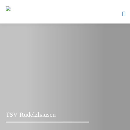
Skip
to
content
ntermenü
nzeigen
ntermenü
nzeigen
ntermenü
nzeigen
ntermenü
nzeigen
TSV Rudelzhausen