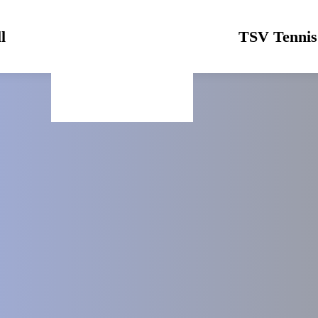
l
Logo
TSV Tennis