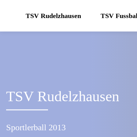
Skip
to
TSV Rudelzhausen
TSV Fussbal
content
TSV Rudelzhausen
Sportlerball 2013