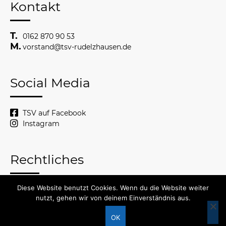
Kontakt
0162 870 90 53
vorstand@tsv-rudelzhausen.de
Social Media
TSV auf Facebook
Instagram
Rechtliches
Diese Website benutzt Cookies. Wenn du die Website weiter
© 2026 TSV Rudelzhausen
nutzt, gehen wir von deinem Einverständnis aus.
Impressum
Datenschutzerklärung
OK