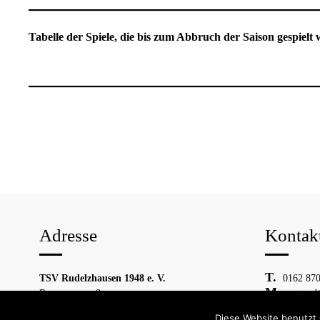
Tabelle der Spiele, die bis zum Abbruch der Saison gespielt
Adresse
Kontak
TSV Rudelzhausen 1948 e. V.
0162 870
Roseggerweg 8
vorstand
84048 Mainburg
Diese Website benutzt 