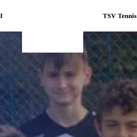
l
Logo
TSV Tennis