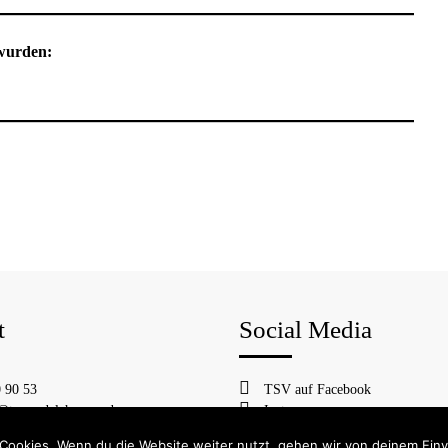
 wurden:
t
Social Media
 90 53
TSV auf Facebook
@tsv-rudelzhausen.de
Instagram
Cookies. Wenn du die Website weiter nutzt, gehen wir von deinem Einv