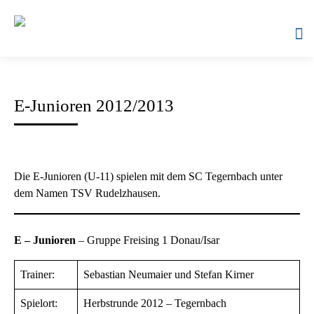
Skip
to
content
E-Junioren 2012/2013
ntermenü
nzeigen
ntermenü
nzeigen
Die E-Junioren (U-11) spielen mit dem SC Tegernbach unter
ntermenü
dem Namen TSV Rudelzhausen.
nzeigen
ntermenü
nzeigen
E – Junioren
– Gruppe Freising 1 Donau/Isar
Trainer:
Sebastian Neumaier und Stefan Kirner
Spielort:
Herbstrunde 2012 – Tegernbach