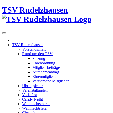
Skip
TSV Rudelzhausen
to
content
TSV Rudelzhausen
Vorstandschaft
Rund um den TSV
Satzung
Ehrenordnung
Mitgliedsbeiträge
Aufnahmeantrag
Ehrenmitglieder
Verstorbene Mitglieder
Übungsleiter
Veranstaltungen
Volksfest
Candy Night
Weihnachtsmarkt
Weihnachtsfeier
Chronik