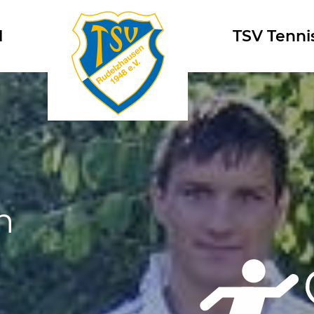
l
Logo
TSV Tenni
n