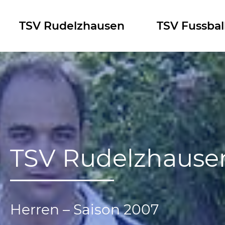
Skip
to
TSV Rudelzhausen
TSV Fussbal
content
TSV Rudelzhause
Herren – Saison 2007