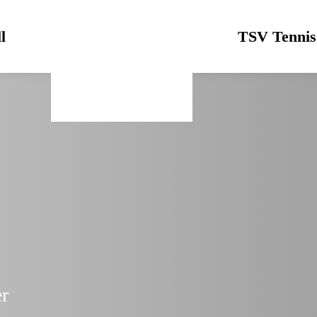
l
Logo
TSV Tennis
er