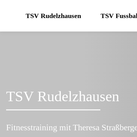
Skip
to
TSV Rudelzhausen
TSV Fussbal
content
TSV Rudelzhausen
Fitnesstraining mit Theresa Straßberg