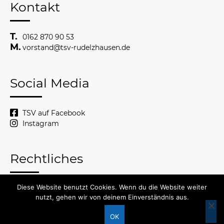
Kontakt
0162 870 90 53
vorstand@tsv-rudelzhausen.de
Social Media
TSV auf Facebook
Instagram
Rechtliches
Diese Website benutzt Cookies. Wenn du die Website weiter
© 2026 TSV Rudelzhausen
nutzt, gehen wir von deinem Einverständnis aus.
Impressum
Datenschutzerklärung
OK