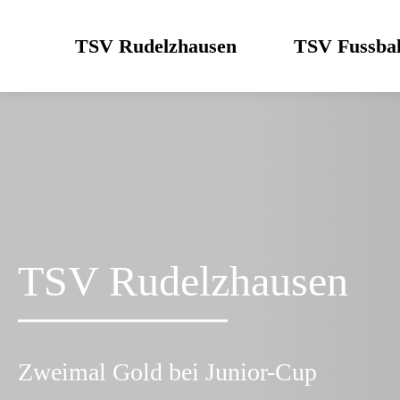
Skip
to
TSV Rudelzhausen
TSV Fussbal
content
TSV Rudelzhausen
Zweimal Gold bei Junior-Cup