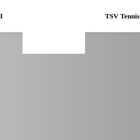
l
Logo
TSV Tennis